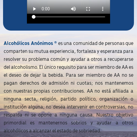
Alcohólicos Anónimos ®
es una comunidad de personas que
comparten su mutua experiencia, fortaleza y esperanza para
resolver su problema común y ayudar a otros a recuperarse
del alcoholismo. El único requisito para ser miembro de AA es
el deseo de dejar la bebida. Para ser miembro de AA no se
pagan derechos de admisión ni cuotas; nos mantenemos
con nuestras propias contribuciones. AA no está afiliada a
ninguna secta, religión, partido político, organización o
institución alguna; no desea intervenir en controversias, no
respalda ni se opone a ninguna causa. Nuestro objetivo
primordial es mantenernos sobrios y ayudar a otros
alcohólicos a alcanzar el estado de sobriedad.