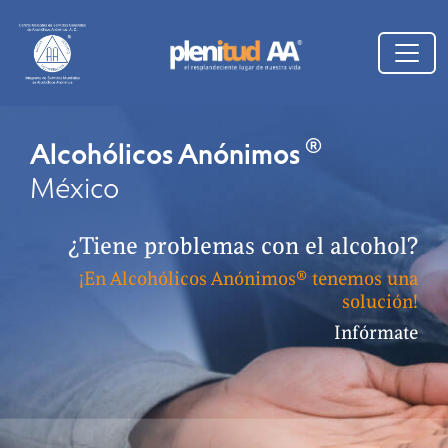
®
Alcohólicos Anónimos
México
¿Tiene problemas con el alcohol?
¡En Alcohólicos Anónimos® tenemos una
solución!
Infórmate