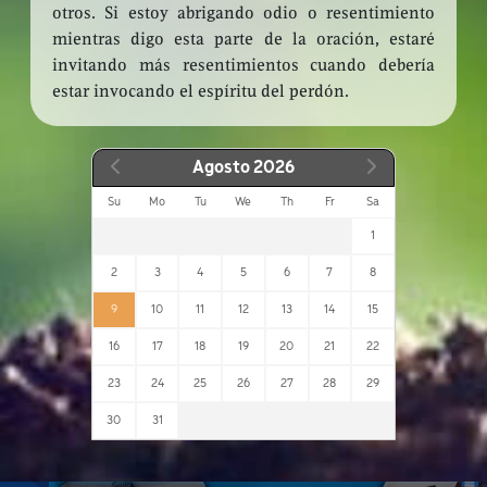
otros. Si estoy abrigando odio o resentimiento
mientras digo esta parte de la oración, estaré
invitando más resentimientos cuando debería
estar invocando el espíritu del perdón.
Agosto 2026
Su
Mo
Tu
We
Th
Fr
Sa
1
2
3
4
5
6
7
8
9
10
11
12
13
14
15
16
17
18
19
20
21
22
23
24
25
26
27
28
29
30
31