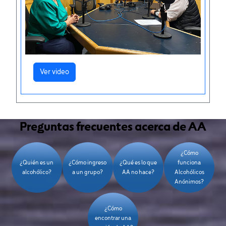
Ver video
Preguntas frecuentes acerca de AA
¿Cómo
¿Quién es un
¿Cómo ingreso
¿Qué es lo que
funciona
alcohólico?
a un grupo?
AA no hace?
Alcohólicos
Anónimos?
¿Cómo
encontrar una