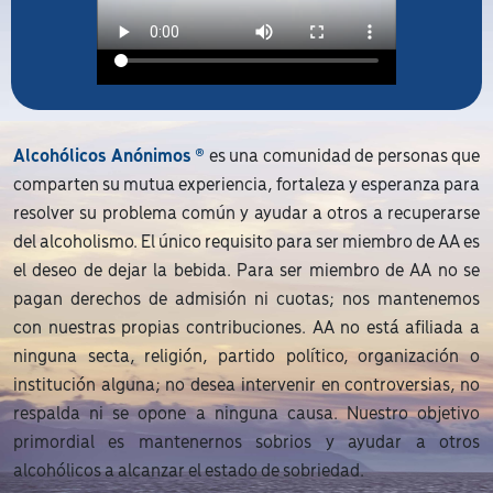
Alcohólicos Anónimos ®
es una comunidad de personas que
comparten su mutua experiencia, fortaleza y esperanza para
resolver su problema común y ayudar a otros a recuperarse
del alcoholismo. El único requisito para ser miembro de AA es
el deseo de dejar la bebida. Para ser miembro de AA no se
pagan derechos de admisión ni cuotas; nos mantenemos
con nuestras propias contribuciones. AA no está afiliada a
ninguna secta, religión, partido político, organización o
institución alguna; no desea intervenir en controversias, no
respalda ni se opone a ninguna causa. Nuestro objetivo
primordial es mantenernos sobrios y ayudar a otros
alcohólicos a alcanzar el estado de sobriedad.