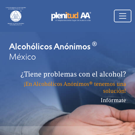
®
Alcohólicos Anónimos
México
¿Tiene problemas con el alcohol?
¡En Alcohólicos Anónimos® tenemos una
solución!
Infórmate