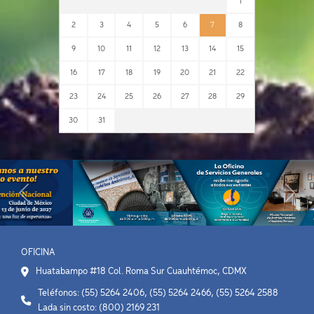
1
2
3
4
5
6
7
8
9
10
11
12
13
14
15
16
17
18
19
20
21
22
23
24
25
26
27
28
29
30
31
Previous
Next
OFICINA
Huatabampo #18 Col. Roma Sur Cuauhtémoc, CDMX
Teléfonos: (55) 5264 2406, (55) 5264 2466, (55) 5264 2588
Lada sin costo: (800) 2169 231