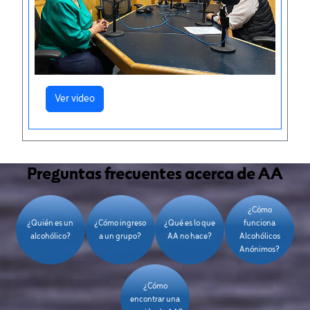
Ver video
Preguntas frecuentes acerca de AA
¿Cómo
¿Quién es un
¿Cómo ingreso
¿Qué es lo que
funciona
alcohólico?
a un grupo?
AA no hace?
Alcohólicos
Anónimos?
¿Cómo
encontrar una